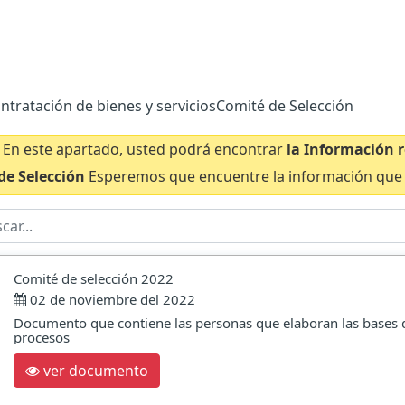
ntratación de bienes y servicios
Comité de Selección
En este apartado, usted podrá encontrar
la Información r
de Selección
Esperemos que encuentre la información que
Comité de selección 2022
02 de noviembre del 2022
Documento que contiene las personas que elaboran las bases 
procesos
ver documento