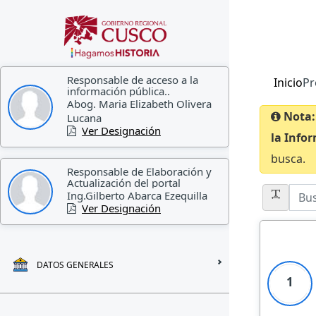
Responsable de acceso a la
Inicio
Pr
información pública..
Abog. Maria Elizabeth Olivera
Nota:
Lucana
Ver Designación
la Info
busca.
Responsable de Elaboración y
Actualización del portal
Ing.Gilberto Abarca Ezequilla
Ver Designación
DATOS GENERALES
1